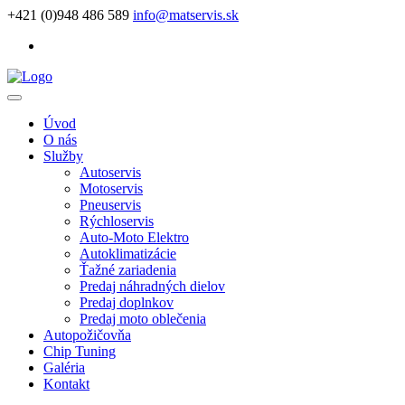
+421 (0)948 486 589
info@matservis.sk
Úvod
O nás
Služby
Autoservis
Motoservis
Pneuservis
Rýchloservis
Auto-Moto Elektro
Autoklimatizácie
Ťažné zariadenia
Predaj náhradných dielov
Predaj doplnkov
Predaj moto oblečenia
Autopožičovňa
Chip Tuning
Galéria
Kontakt