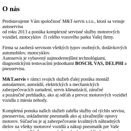
O nás
Predstavujeme Vám spoločnosť M&T-servis s.r.o., ktorá sa venuje
autoservisu
od roku 2013 a ponúka komplexné servisné služby motorových
vozidiel, motocyklov či celého vozového parku Vašej firmy.
Firma sa zaoberá servisom všetkých typov osobných, dodávkových
automobilov, motocyklov.
Autoservis je vybavený najmodernejšími technológiami,
diagnostickými testovacími jednotkami
BOSCH, VAS, DELPHI
a
pneuservisu.
M&T.servis
v rámci svojich služieb ďalej ponúka montáž
autoalarmov, autorádií, elektrických a mechanických
zabezpečovacích zariadení, servis klimatizácií, záručné
a pozáručné prehliadky, ako aj odťah a prevoz motorových vozidiel
vozidla z miesta nehody.
Kompletná ponuka našich služieb zahŕňa služby od rýchlo servisu,
pneuservisu, uskladnenie pneumatík ako aj závažnejšie opravy
motorov. Súčasťou je aj zabezpečovanie kvalitných náhradných
dielov na všetky motorové vozidlá a nákup pneumatík pre Vaše