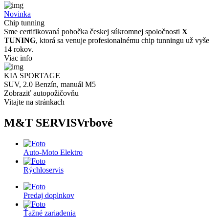
Novinka
Chip tunning
Sme certifikovaná pobočka českej súkromnej spoločnosti
X
TUNING
, ktorá sa venuje profesionalnému chip tunningu už vyše
14 rokov.
Viac info
KIA SPORTAGE
SUV, 2.0 Benzín, manuál M5
Zobraziť autopožičovňu
Vitajte na stránkach
M&T SERVIS
Vrbové
Auto-Moto Elektro
Rýchloservis
Predaj doplnkov
Ťažné zariadenia