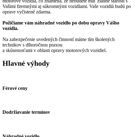
motorové vozidlá, čo znamená, že nebudete mať žiadne starosti s
Vašimi firemnými aj súkromnými vozidlami. Vaše vozidlá budú po
oprave vyčistené zdarma.
Požičiame vám náhradné vozidlo po dobu opravy Vášho
vozidla.
Na zabezpečenie uvedených činností máme tím školených
technikov s dlhoročnou praxou
a skúsenosťami v oblasti opravy motorových vozidiel.
Hlavné výhody
Férové ceny
Dodržiavanie termínov
Náhradné vozidlo